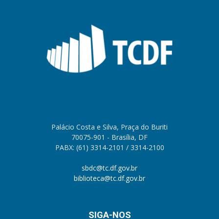
Palácio Costa e Silva, Praça do Buriti
70075-901 - Brasília, DF
PABX: (61) 3314-2101 / 3314-2100
sbdc@tc.df.gov.br
biblioteca@tc.df.gov.br
SIGA-NOS