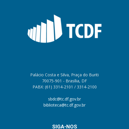
Palácio Costa e Silva, Praça do Buriti
70075-901 - Brasília, DF
PABX: (61) 3314-2101 / 3314-2100
sbdc@tc.df.gov.br
biblioteca@tc.df.gov.br
SIGA-NOS